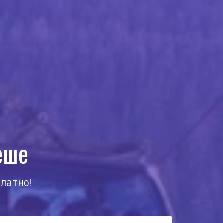
еше
латно!